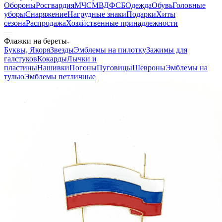
Обороны
Росгвардия
МЧС
МВД
ФСБ
Одежда
Обувь
Головные
уборы
Снаряжение
Нагрудные знаки
Подарки
Хиты
сезона
Распродажа
Хозяйственные принадлежности
—
Флажки на береты
Буквы, Якоря
Звезды
Эмблемы на пилотку
Зажимы для
галстуков
Кокарды
Лычки и
пластины
Нашивки
Погоны
Пуговицы
Шевроны
Эмблемы на
тулью
Эмблемы петличные