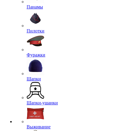
Панамы
Пилотки
Фуражки
Шапки
Шапки-ушанки
Выживание