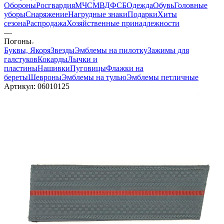
Обороны
Росгвардия
МЧС
МВД
ФСБ
Одежда
Обувь
Головные
уборы
Снаряжение
Нагрудные знаки
Подарки
Хиты
сезона
Распродажа
Хозяйственные принадлежности
—
Погоны
Буквы, Якоря
Звезды
Эмблемы на пилотку
Зажимы для
галстуков
Кокарды
Лычки и
пластины
Нашивки
Пуговицы
Флажки на
береты
Шевроны
Эмблемы на тулью
Эмблемы петличные
Артикул:
06010125