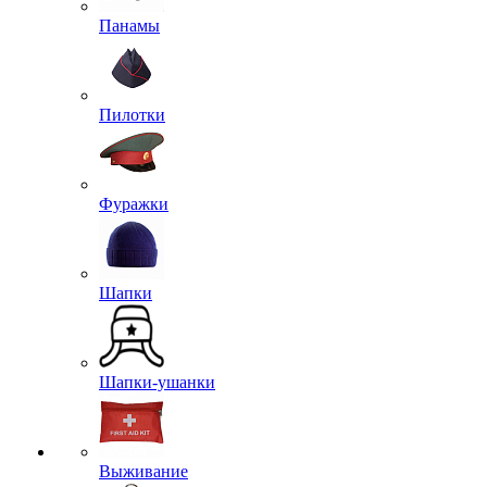
Панамы
Пилотки
Фуражки
Шапки
Шапки-ушанки
Выживание