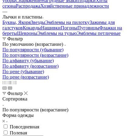
уборы
Снаряжение
Нагрудные знаки
Подарки
Хиты
сезона
Распродажа
Хозяйственные принадлежности
—
Лычки и пластины
Буквы, Якоря
Звезды
Эмблемы на пилотку
Зажимы для
галстуков
Кокарды
Нашивки
Погоны
Пуговицы
Флажки на
береты
Шевроны
Эмблемы на тулью
Эмблемы петличные
Фильтр
По умолчанию (возрастание)
По популярности (убывание)
По популярности (возрастание)
По алфавиту (убывание)
По алфавиту (возрастание)
По цене (убывание)
По цене (возрастание)
Фильтр
Сортировка
По популярности (возрастание)
Форма одежды
Повседневная
Полевая