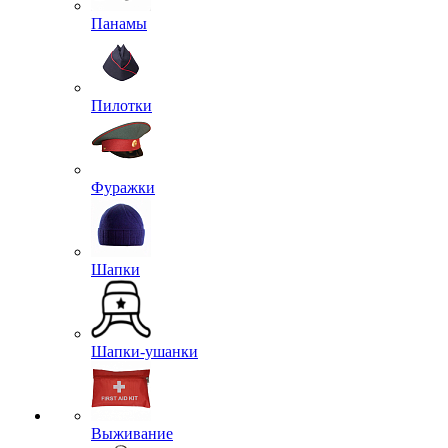
Панамы
Пилотки
Фуражки
Шапки
Шапки-ушанки
Выживание