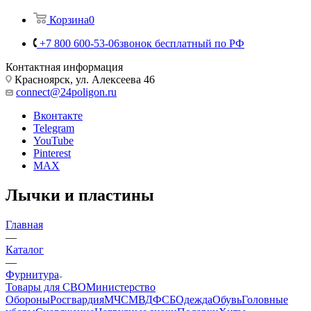
Корзина
0
+7 800 600-53-06
звонок бесплатный по РФ
Контактная информация
Красноярск, ул. Алексеева 46
connect@24poligon.ru
Вконтакте
Telegram
YouTube
Pinterest
MAX
Лычки и пластины
Главная
—
Каталог
—
Фурнитура
Товары для СВО
Министерство
Обороны
Росгвардия
МЧС
МВД
ФСБ
Одежда
Обувь
Головные