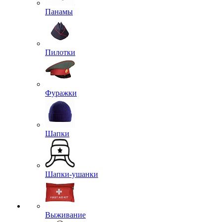
Панамы
Пилотки
Фуражки
Шапки
Шапки-ушанки
Выживание