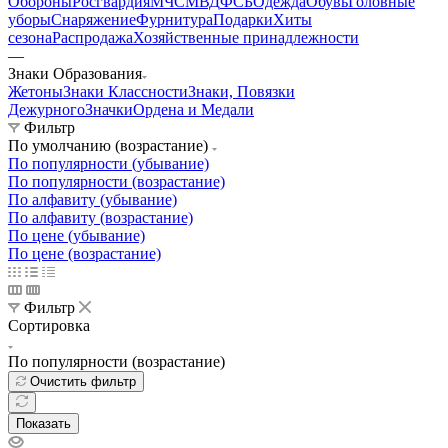
Обороны
Росгвардия
МЧС
МВД
ФСБ
Одежда
Обувь
Головные
уборы
Снаряжение
Фурнитура
Подарки
Хиты
сезона
Распродажа
Хозяйственные принадлежности
—
Знаки Образования
Жетоны
Знаки Классности
Знаки, Повязки
Дежурного
Значки
Ордена и Медали
Фильтр
По умолчанию (возрастание)
По популярности (убывание)
По популярности (возрастание)
По алфавиту (убывание)
По алфавиту (возрастание)
По цене (убывание)
По цене (возрастание)
Фильтр
Сортировка
По популярности (возрастание)
Очистить фильтр
Показать