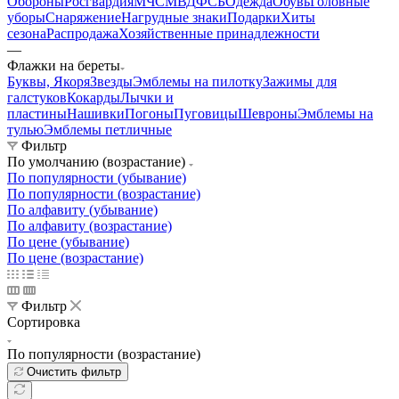
Обороны
Росгвардия
МЧС
МВД
ФСБ
Одежда
Обувь
Головные
уборы
Снаряжение
Нагрудные знаки
Подарки
Хиты
сезона
Распродажа
Хозяйственные принадлежности
—
Флажки на береты
Буквы, Якоря
Звезды
Эмблемы на пилотку
Зажимы для
галстуков
Кокарды
Лычки и
пластины
Нашивки
Погоны
Пуговицы
Шевроны
Эмблемы на
тулью
Эмблемы петличные
Фильтр
По умолчанию (возрастание)
По популярности (убывание)
По популярности (возрастание)
По алфавиту (убывание)
По алфавиту (возрастание)
По цене (убывание)
По цене (возрастание)
Фильтр
Сортировка
По популярности (возрастание)
Очистить фильтр