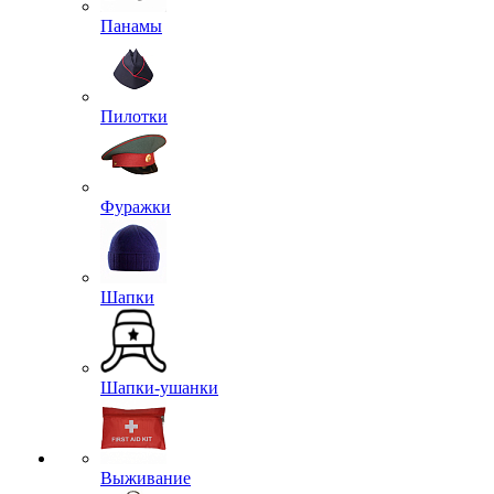
Панамы
Пилотки
Фуражки
Шапки
Шапки-ушанки
Выживание