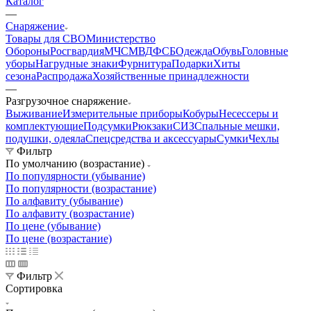
Каталог
—
Снаряжение
Товары для СВО
Министерство
Обороны
Росгвардия
МЧС
МВД
ФСБ
Одежда
Обувь
Головные
уборы
Нагрудные знаки
Фурнитура
Подарки
Хиты
сезона
Распродажа
Хозяйственные принадлежности
—
Разгрузочное снаряжение
Выживание
Измерительные приборы
Кобуры
Несессеры и
комплектующие
Подсумки
Рюкзаки
СИЗ
Спальные мешки,
подушки, одеяла
Спецсредства и аксессуары
Сумки
Чехлы
Фильтр
По умолчанию (возрастание)
По популярности (убывание)
По популярности (возрастание)
По алфавиту (убывание)
По алфавиту (возрастание)
По цене (убывание)
По цене (возрастание)
Фильтр
Сортировка