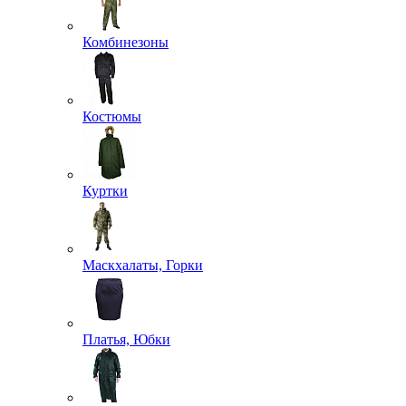
Комбинезоны
Костюмы
Куртки
Маскхалаты, Горки
Платья, Юбки