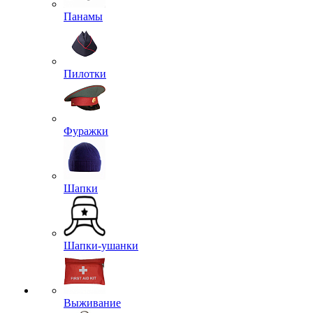
Панамы
Пилотки
Фуражки
Шапки
Шапки-ушанки
Выживание