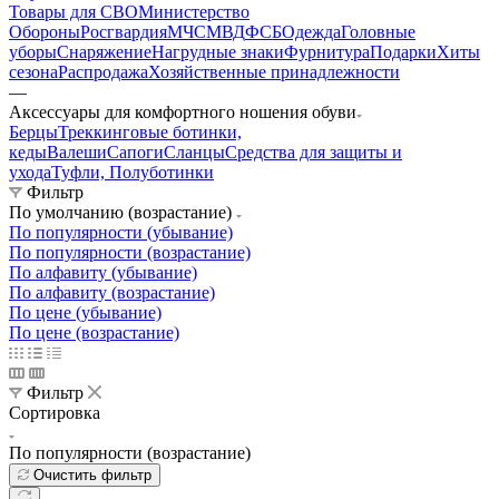
Товары для СВО
Министерство
Обороны
Росгвардия
МЧС
МВД
ФСБ
Одежда
Головные
уборы
Снаряжение
Нагрудные знаки
Фурнитура
Подарки
Хиты
сезона
Распродажа
Хозяйственные принадлежности
—
Аксессуары для комфортного ношения обуви
Берцы
Треккинговые ботинки,
кеды
Валеши
Сапоги
Сланцы
Средства для защиты и
ухода
Туфли, Полуботинки
Фильтр
По умолчанию (возрастание)
По популярности (убывание)
По популярности (возрастание)
По алфавиту (убывание)
По алфавиту (возрастание)
По цене (убывание)
По цене (возрастание)
Фильтр
Сортировка
По популярности (возрастание)
Очистить фильтр