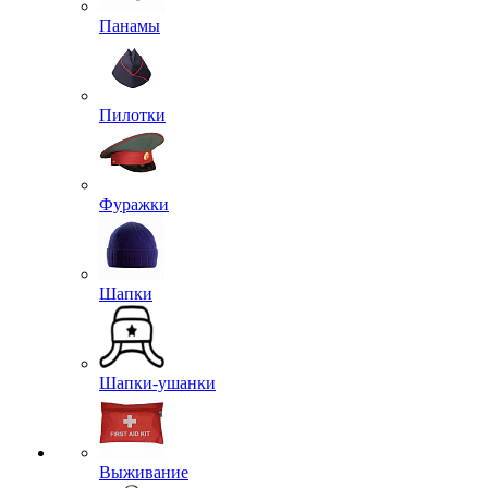
Панамы
Пилотки
Фуражки
Шапки
Шапки-ушанки
Выживание