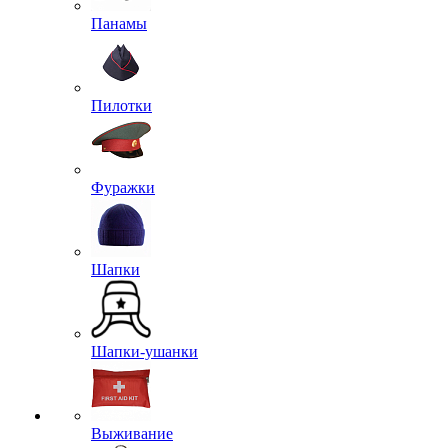
Панамы
Пилотки
Фуражки
Шапки
Шапки-ушанки
Выживание