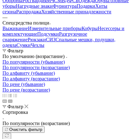
Обороны
Росгвардия
МЧС
МВД
ФСБ
Одежда
Обувь
Головные
уборы
Нагрудные знаки
Фурнитура
Подарки
Хиты
сезона
Распродажа
Хозяйственные принадлежности
—
Спецсредства полици
Выживание
Измерительные приборы
Кобуры
Несессеры и
комплектующие
Подсумки
Разгрузочное
снаряжение
Рюкзаки
СИЗ
Спальные мешки, подушки,
одеяла
Сумки
Чехлы
Фильтр
По умолчанию (возрастание)
По популярности (убывание)
По популярности (возрастание)
По алфавиту (убывание)
По алфавиту (возрастание)
По цене (убывание)
По цене (возрастание)
Фильтр
Сортировка
По популярности (возрастание)
Очистить фильтр