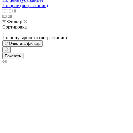
По умолчанию (возрастание)
По популярности (убывание)
По популярности (возрастание)
По алфавиту (убывание)
По алфавиту (возрастание)
По цене (убывание)
По цене (возрастание)
Фильтр
Сортировка
По популярности (возрастание)
Очистить фильтр
Показать