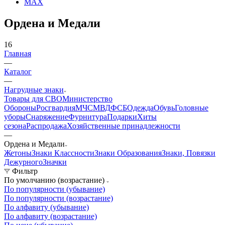
Вконтакте
Telegram
YouTube
Pinterest
MAX
Ордена и Медали
16
Главная
—
Каталог
—
Нагрудные знаки
Товары для СВО
Министерство
Обороны
Росгвардия
МЧС
МВД
ФСБ
Одежда
Обувь
Головные
уборы
Снаряжение
Фурнитура
Подарки
Хиты
сезона
Распродажа
Хозяйственные принадлежности
—
Ордена и Медали
Жетоны
Знаки Классности
Знаки Образования
Знаки, Повязки
Дежурного
Значки
Фильтр