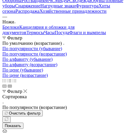
Обороны
Росгвардия
МЧС
МВД
ФСБ
Одежда
Обувь
Головные
уборы
Снаряжение
Нагрудные знаки
Фурнитура
Хиты
сезона
Распродажа
Хозяйственные принадлежности
—
Ножи
Брелоки
Канцелярия и обложки для
документов
Термосы
Часы
Посуда
Флаги и вымпелы
Фильтр
По умолчанию (возрастание)
По популярности (убывание)
По популярности (возрастание)
По алфавиту (убывание)
По алфавиту (возрастание)
По цене (убывание)
По цене (возрастание)
Фильтр
Сортировка
По популярности (возрастание)
Очистить фильтр
Показать