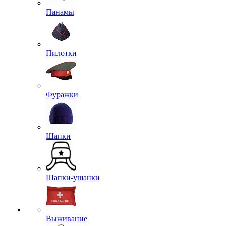
Панамы
Пилотки
Фуражки
Шапки
Шапки-ушанки
Выживание