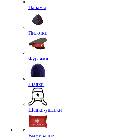
Панамы
Пилотки
Фуражки
Шапки
Шапки-ушанки
Выживание