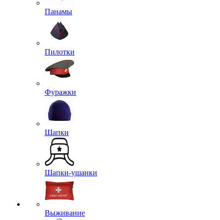
Панамы
Пилотки
Фуражки
Шапки
Шапки-ушанки
Выживание