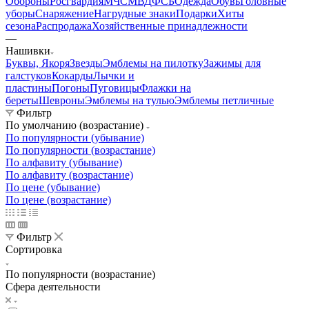
Обороны
Росгвардия
МЧС
МВД
ФСБ
Одежда
Обувь
Головные
уборы
Снаряжение
Нагрудные знаки
Подарки
Хиты
сезона
Распродажа
Хозяйственные принадлежности
—
Нашивки
Буквы, Якоря
Звезды
Эмблемы на пилотку
Зажимы для
галстуков
Кокарды
Лычки и
пластины
Погоны
Пуговицы
Флажки на
береты
Шевроны
Эмблемы на тулью
Эмблемы петличные
Фильтр
По умолчанию (возрастание)
По популярности (убывание)
По популярности (возрастание)
По алфавиту (убывание)
По алфавиту (возрастание)
По цене (убывание)
По цене (возрастание)
Фильтр
Сортировка
По популярности (возрастание)
Сфера деятельности