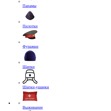
Панамы
Пилотки
Фуражки
Шапки
Шапки-ушанки
Выживание