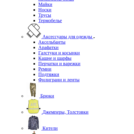
Майки
Носки
Трусы
Термобелье
Аксессуары для одежды
Аксельбанты
Арафатки
Галстуки и косынки
Кашне и шарфы
Перчатки и варежки
Ремни
Подтяжки
Филиграни и ленты
Брюки
Джемперы, Толстовки
Кители