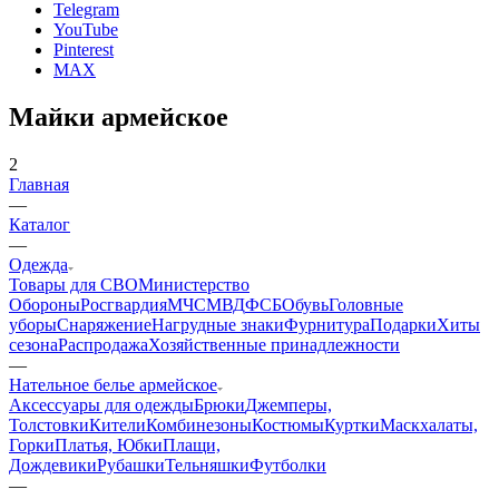
Telegram
YouTube
Pinterest
MAX
Майки армейское
2
Главная
—
Каталог
—
Одежда
Товары для СВО
Министерство
Обороны
Росгвардия
МЧС
МВД
ФСБ
Обувь
Головные
уборы
Снаряжение
Нагрудные знаки
Фурнитура
Подарки
Хиты
сезона
Распродажа
Хозяйственные принадлежности
—
Нательное белье армейское
Аксессуары для одежды
Брюки
Джемперы,
Толстовки
Кители
Комбинезоны
Костюмы
Куртки
Маскхалаты,
Горки
Платья, Юбки
Плащи,
Дождевики
Рубашки
Тельняшки
Футболки
—