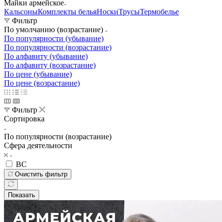
Майки армейское
Кальсоны
Комплекты белья
Носки
Трусы
Термобелье
Фильтр
По умолчанию (возрастание)
По популярности (убывание)
По популярности (возрастание)
По алфавиту (убывание)
По алфавиту (возрастание)
По цене (убывание)
По цене (возрастание)
Фильтр
Сортировка
По популярности (возрастание)
Сфера деятельности
ВС
Очистить фильтр
Показать