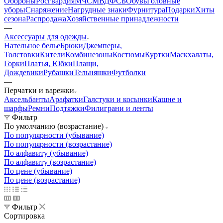
Обороны
Росгвардия
МЧС
МВД
ФСБ
Обувь
Головные
уборы
Снаряжение
Нагрудные знаки
Фурнитура
Подарки
Хиты
сезона
Распродажа
Хозяйственные принадлежности
—
Аксессуары для одежды
Нательное белье
Брюки
Джемперы,
Толстовки
Кители
Комбинезоны
Костюмы
Куртки
Маскхалаты,
Горки
Платья, Юбки
Плащи,
Дождевики
Рубашки
Тельняшки
Футболки
—
Перчатки и варежки
Аксельбанты
Арафатки
Галстуки и косынки
Кашне и
шарфы
Ремни
Подтяжки
Филиграни и ленты
Фильтр
По умолчанию (возрастание)
По популярности (убывание)
По популярности (возрастание)
По алфавиту (убывание)
По алфавиту (возрастание)
По цене (убывание)
По цене (возрастание)
Фильтр
Сортировка