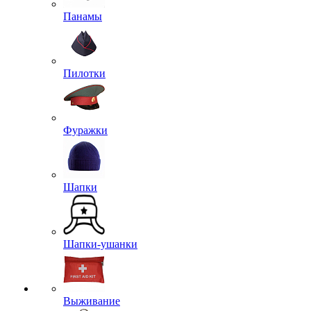
Панамы
Пилотки
Фуражки
Шапки
Шапки-ушанки
Выживание