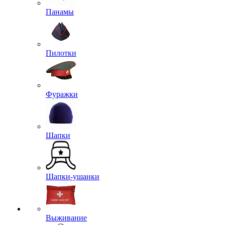
Панамы
Пилотки
Фуражки
Шапки
Шапки-ушанки
Выживание