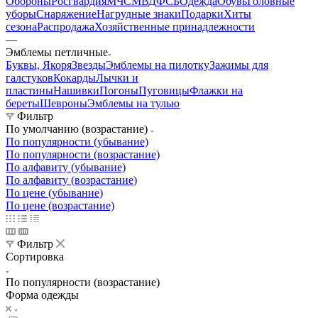
Обороны
Росгвардия
МЧС
МВД
ФСБ
Одежда
Обувь
Головные
уборы
Снаряжение
Нагрудные знаки
Подарки
Хиты
сезона
Распродажа
Хозяйственные принадлежности
—
Эмблемы петличные
Буквы, Якоря
Звезды
Эмблемы на пилотку
Зажимы для
галстуков
Кокарды
Лычки и
пластины
Нашивки
Погоны
Пуговицы
Флажки на
береты
Шевроны
Эмблемы на тулью
Фильтр
По умолчанию (возрастание)
По популярности (убывание)
По популярности (возрастание)
По алфавиту (убывание)
По алфавиту (возрастание)
По цене (убывание)
По цене (возрастание)
Фильтр
Сортировка
По популярности (возрастание)
Форма одежды