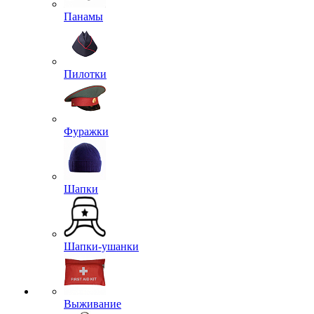
Панамы
Пилотки
Фуражки
Шапки
Шапки-ушанки
Выживание