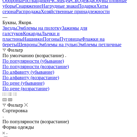
Обороны
Росгвардия
МЧС
МВД
ФСБ
Одежда
Обувь
Головные
уборы
Снаряжение
Нагрудные знаки
Подарки
Хиты
сезона
Распродажа
Хозяйственные принадлежности
—
Буквы, Якоря
Звезды
Эмблемы на пилотку
Зажимы для
галстуков
Кокарды
Лычки и
пластины
Нашивки
Погоны
Пуговицы
Флажки на
береты
Шевроны
Эмблемы на тулью
Эмблемы петличные
Фильтр
По умолчанию (возрастание)
По популярности (убывание)
По популярности (возрастание)
По алфавиту (убывание)
По алфавиту (возрастание)
По цене (убывание)
По цене (возрастание)
Фильтр
Сортировка
По популярности (возрастание)
Форма одежды