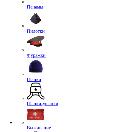
Панамы
Пилотки
Фуражки
Шапки
Шапки-ушанки
Выживание