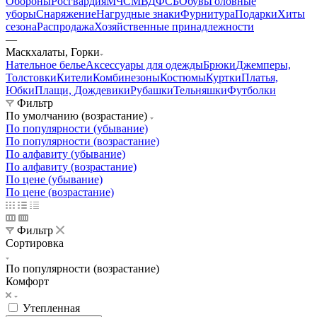
Обороны
Росгвардия
МЧС
МВД
ФСБ
Обувь
Головные
уборы
Снаряжение
Нагрудные знаки
Фурнитура
Подарки
Хиты
сезона
Распродажа
Хозяйственные принадлежности
—
Маскхалаты, Горки
Нательное белье
Аксессуары для одежды
Брюки
Джемперы,
Толстовки
Кители
Комбинезоны
Костюмы
Куртки
Платья,
Юбки
Плащи, Дождевики
Рубашки
Тельняшки
Футболки
Фильтр
По умолчанию (возрастание)
По популярности (убывание)
По популярности (возрастание)
По алфавиту (убывание)
По алфавиту (возрастание)
По цене (убывание)
По цене (возрастание)
Фильтр
Сортировка
По популярности (возрастание)
Комфорт
Утепленная