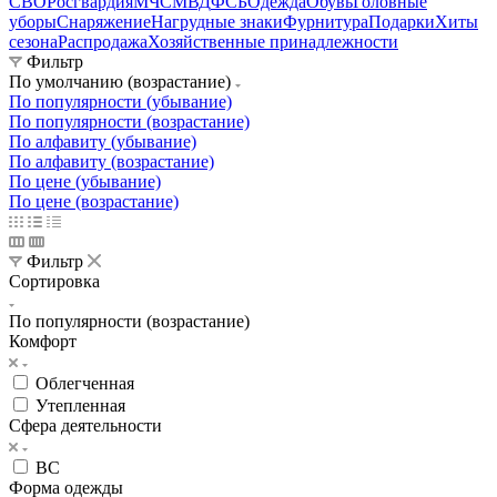
СВО
Росгвардия
МЧС
МВД
ФСБ
Одежда
Обувь
Головные
уборы
Снаряжение
Нагрудные знаки
Фурнитура
Подарки
Хиты
сезона
Распродажа
Хозяйственные принадлежности
Фильтр
По умолчанию (возрастание)
По популярности (убывание)
По популярности (возрастание)
По алфавиту (убывание)
По алфавиту (возрастание)
По цене (убывание)
По цене (возрастание)
Фильтр
Сортировка
По популярности (возрастание)
Комфорт
Облегченная
Утепленная
Сфера деятельности
ВС
Форма одежды