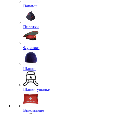
Панамы
Пилотки
Фуражки
Шапки
Шапки-ушанки
Выживание