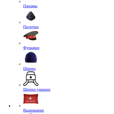
Панамы
Пилотки
Фуражки
Шапки
Шапки-ушанки
Выживание